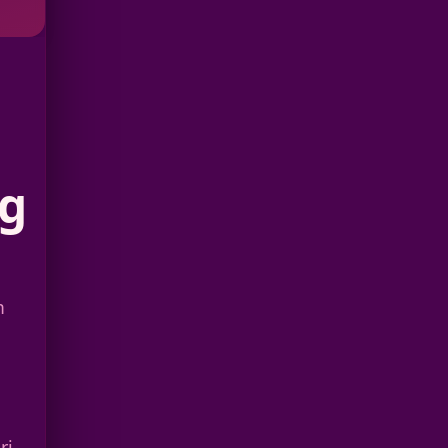
g
m
ri