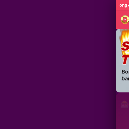
ong
lamat Datang ong777
🎰
M