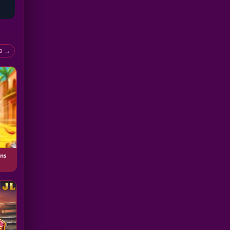
ua →
ins