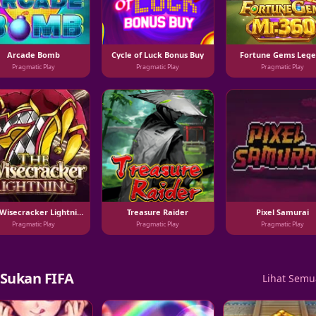
Arcade Bomb
Cycle of Luck Bonus Buy
Fortune Gems Leg
Pragmatic Play
Pragmatic Play
Pragmatic Play
The Wisecracker Lightning
Treasure Raider
Pixel Samurai
Pragmatic Play
Pragmatic Play
Pragmatic Play
Sukan FIFA
Lihat Sem