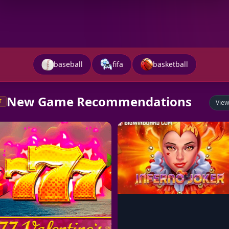
baseball
fifa
basketball
New Game Recommendations
T
View